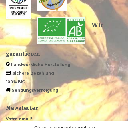
Wir
garantieren
handwerkliche Herstellung
sichere Bezahlung
100% BIO
Sendungsverfolgung
Newsletter
Votre email*
Gérer le consentement aux