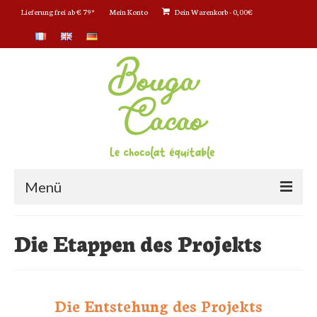
Lieferung frei ab € 79*
Mein Konto
Dein Warenkorb
-
0,00
€
Menü
Bouga CacaO : Le chocolat bio
Die Etappen des Projekts
La boutique en ligne
Tablettes chocolat Bio
Die Entstehung des Projekts
Tablettes Chocolat CRU et Bio