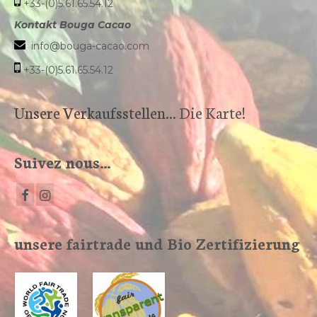
+33-(0)5.61.65.54.12
Kontakt Bouga Cacao
info@bouga-cacao.com
+33-(0)5.61.65.54.12
Unsere Verkaufsstellen...
Die Karte!
Suivez nous…
unsere fairtrade und Bio Zertifizierung