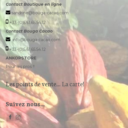
Contact Boutique en ligne
sandrine@bouga-cacao.com
+33-(0)5.61.65.54.12
Contact Bouga Cacao
info@bouga-cacao.com
+33-(0)5.61.65.54.12
ANKORSTORE
Pour les pros !!
Les points de vente...
La carte!
Suivez nous…