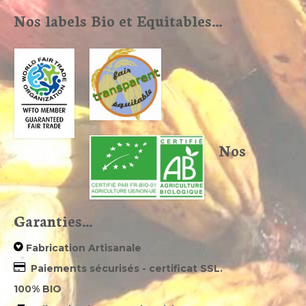
Nos labels Bio et Equitables…
Nos
Garanties…
Fabrication Artisanale
Paiements sécurisés - certificat SSL.
100% BIO