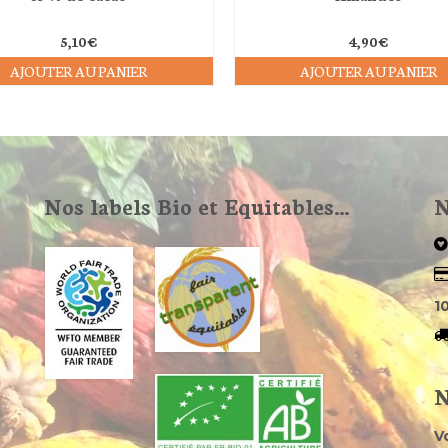
5,10
€
4,90
€
AJOUTER AU PANIER
AJOUTER AU PANIER
Nos labels Bio et Equitables…
N
1
N
V