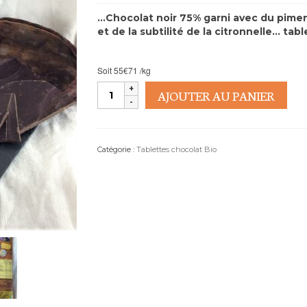
…
Cho
colat noir 7
5
% garni avec du pimen
et de la
subtilité de la citronnelle.
..
tabl
Soit 55€71 /kg
quantité
AJOUTER AU PANIER
de
Tablette
de
chocolat
Catégorie :
Tablettes chocolat Bio
bio
75%
-
piment
et
citronnelle