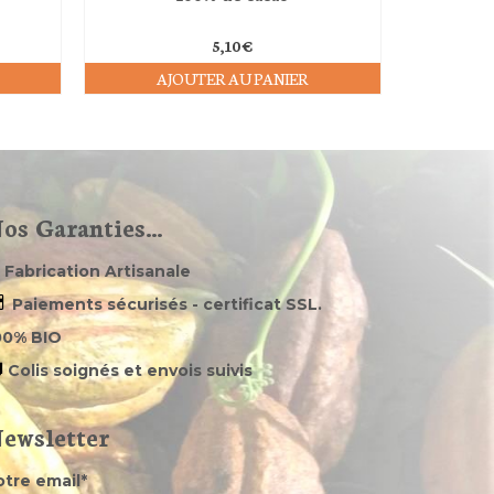
5,10
€
AJOUTER AU PANIER
os Garanties…
Fabrication Artisanale
Paiements sécurisés - certificat SSL.
00% BIO
Colis soignés et envois suivis
ewsletter
otre email*