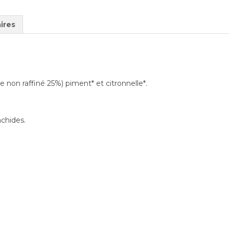
ires
 non raffiné 25%) piment* et citronnelle*.
achides.