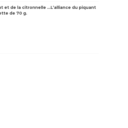
t et de la citron
n
elle
…
L’alliance du piquant
ette de 70 g.