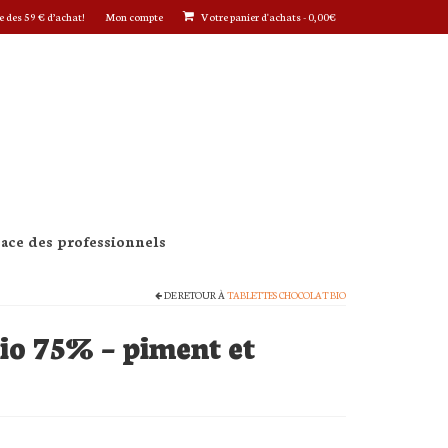
e des 59 € d’achat!
Mon compte
Votre panier d'achats
-
0,00
€
pace des professionnels
DE RETOUR À
TABLETTES CHOCOLAT BIO
bio 75% – piment et