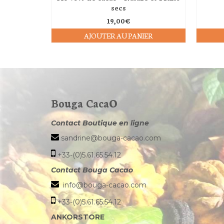
secs
19,00
€
AJOUTER AU PANIER
Bouga CacaO
Contact Boutique en ligne
sandrine@bouga-cacao.com
+33-(0)5.61.65.54.12
Contact Bouga Cacao
info@bouga-cacao.com
+33-(0)5.61.65.54.12
ANKORSTORE